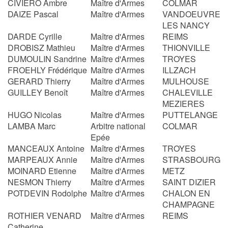
CIVIERO Ambre
Maître d'Armes
COLMAR
DAIZE Pascal
Maître d'Armes
VANDOEUVRE
LES NANCY
DARDE Cyrille
Maître d'Armes
REIMS
DROBISZ Mathieu
Maître d'Armes
THIONVILLE
DUMOULIN Sandrine
Maître d'Armes
TROYES
FROEHLY Frédérique
Maître d'Armes
ILLZACH
GERARD Thierry
Maître d'Armes
MULHOUSE
GUILLEY Benoît
Maître d'Armes
CHALEVILLE
MEZIERES
HUGO Nicolas
Maître d'Armes
PUTTELANGE
LAMBA Marc
Arbitre national
COLMAR
Epée
MANCEAUX Antoine
Maître d'Armes
TROYES
MARPEAUX Annie
Maître d'Armes
STRASBOURG
MOINARD Etienne
Maître d'Armes
METZ
NESMON Thierry
Maître d'Armes
SAINT DIZIER
POTDEVIN Rodolphe
Maître d'Armes
CHALON EN
CHAMPAGNE
ROTHIER VENARD
Maître d'Armes
REIMS
Catherine