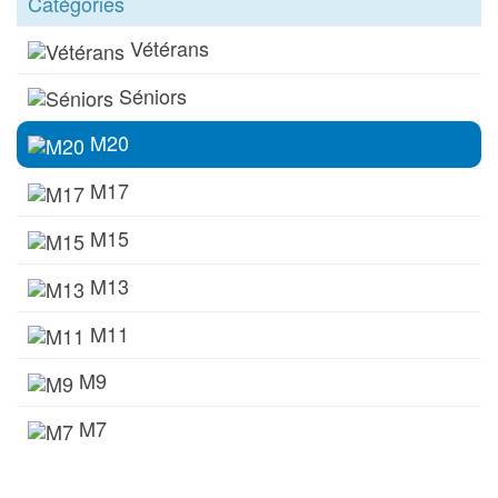
Catégories
Vétérans
Séniors
M20
M17
M15
M13
M11
M9
M7