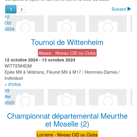
Suivant
1
2
12
Oct
2024
Tournoi de Wittenheim
Alsace - Niveau CID ou Clubs
12 octobre 2024
-
13 octobre 2024
WITTENHEIM
Epée M9 à Vétérans, Fleuret M9 à M17 / Hommes-Dames /
Individuel
+ d'infos
25
Avr
2025
Championnat départemental Meurthe
et Moselle (2)
Lorraine - Niveau CID ou Clubs