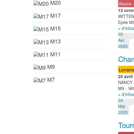
M20
Alsace 
12 octo
M17
WITTEN
Epée M9
M15
+ d'infos
25
M13
Avr
2025
M11
Cham
M9
Lorrain
25 avril
M7
NANCY
M9 - Vé
+ d'infos
24
Mai
2025
Tour