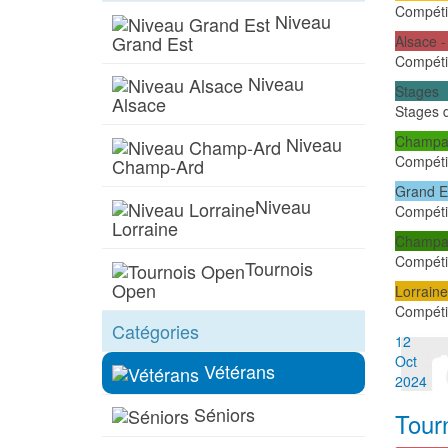
Compéti
Niveau
Grand Est
Alsace 
Compétio
Niveau
Stages
Alsace
Stages 
Champag
Niveau
Compéti
Champ-Ard
Grand E
Niveau
Compéti
Lorraine
Champag
Compéti
Tournois
Open
Lorraine
Compétio
Catégories
12
Oct
Vétérans
2024
Séniors
Tour