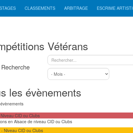
 STAGES
CLASSEMENTS
ARBITRAGE
ESCRIME ARTIST
pétitions Vétérans
Recherche
s les évènements
3 évènements
 Niveau CID ou Clubs
ons en Alsace de niveau CID ou Clubs
 - Niveau CID ou Clubs