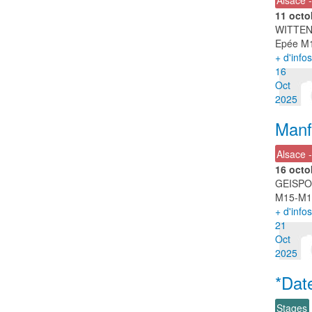
11 octo
WITTEN
Epée M1
+ d'infos
16
Oct
2025
Manf
Alsace 
16 octo
GEISPO
M15-M17
+ d'infos
21
Oct
2025
*Dat
Stages