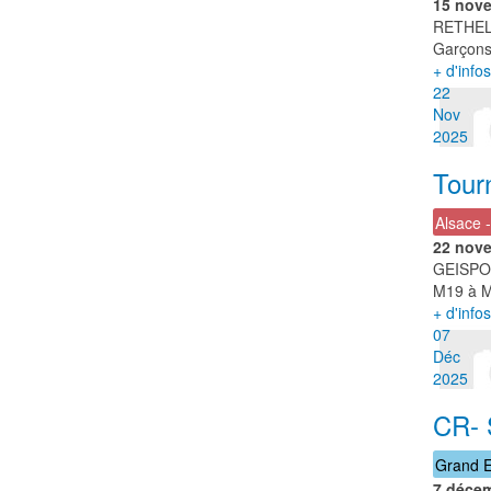
15 nov
RETHE
Garçons 
+ d'infos
22
Nov
2025
Tour
Alsace 
22 nov
GEISPO
M19 à M
+ d'infos
07
Déc
2025
CR- 
Grand E
7 déce