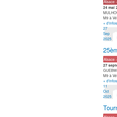
Alsace 
24 mai 
MULHO
M9 à Vét
+ d'infos
27
Sep
2025
25èm
Alsace 
27 sept
GUEBW
M9 à Vé
+ d'infos
11
Oct
2025
Tour
Alsace 